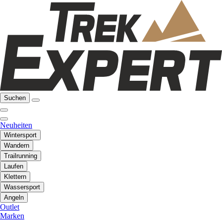
Suchen
Neuheiten
Wintersport
Wandern
Trailrunning
Laufen
Klettern
Wassersport
Angeln
Outlet
Marken