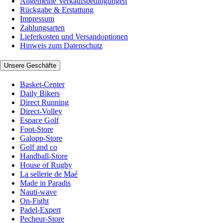
Allgemeine Verkaufsbedingungen
Rückgabe & Erstattung
Impressum
Zahlungsarten
Lieferkosten und Versandoptionen
Hinweis zum Datenschutz
Unsere Geschäfte
Basket-Center
Daily Bikers
Direct Running
Direct-Volley
Espace Golf
Foot-Store
Galopp-Store
Golf and co
Handball-Store
House of Rugby
La sellerie de Maé
Made in Paradis
Nauti-wave
On-Fight
Padel-Expert
Pecheur-Store