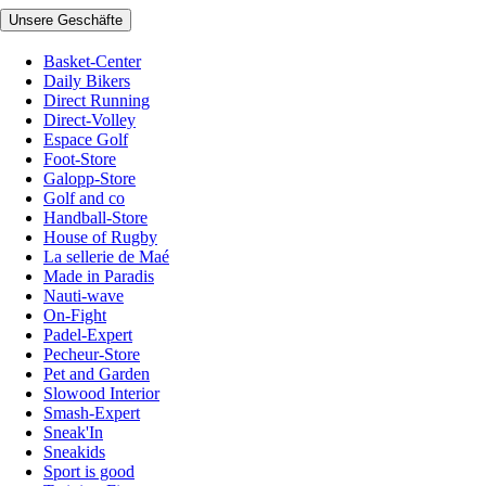
Unsere Geschäfte
Basket-Center
Daily Bikers
Direct Running
Direct-Volley
Espace Golf
Foot-Store
Galopp-Store
Golf and co
Handball-Store
House of Rugby
La sellerie de Maé
Made in Paradis
Nauti-wave
On-Fight
Padel-Expert
Pecheur-Store
Pet and Garden
Slowood Interior
Smash-Expert
Sneak'In
Sneakids
Sport is good