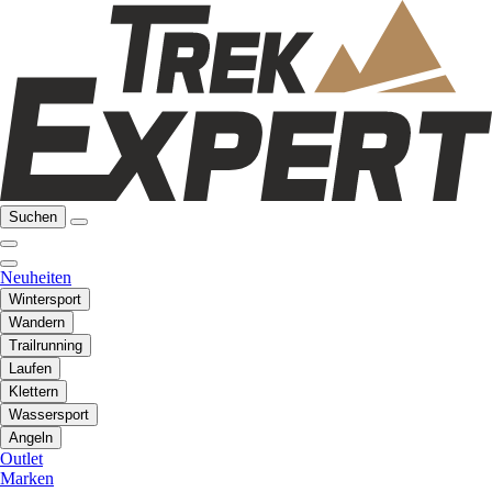
Suchen
Neuheiten
Wintersport
Wandern
Trailrunning
Laufen
Klettern
Wassersport
Angeln
Outlet
Marken