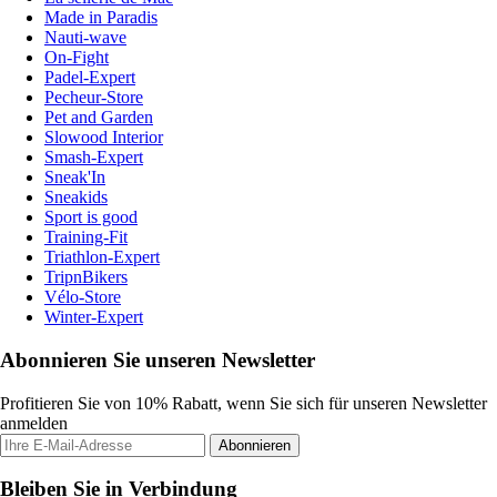
Made in Paradis
Nauti-wave
On-Fight
Padel-Expert
Pecheur-Store
Pet and Garden
Slowood Interior
Smash-Expert
Sneak'In
Sneakids
Sport is good
Training-Fit
Triathlon-Expert
TripnBikers
Vélo-Store
Winter-Expert
Abonnieren Sie unseren Newsletter
Profitieren Sie von 10% Rabatt, wenn Sie sich für unseren Newsletter
anmelden
Abonnieren
Bleiben Sie in Verbindung