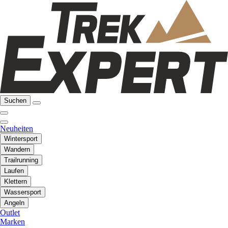
Suchen
Neuheiten
Wintersport
Wandern
Trailrunning
Laufen
Klettern
Wassersport
Angeln
Outlet
Marken