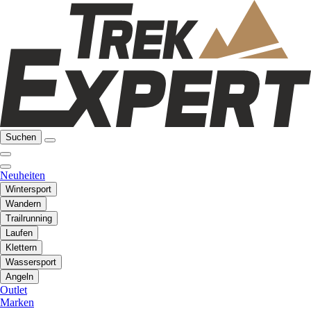
Suchen
Neuheiten
Wintersport
Wandern
Trailrunning
Laufen
Klettern
Wassersport
Angeln
Outlet
Marken