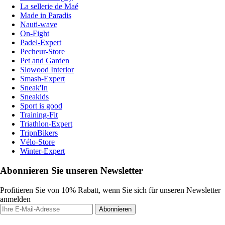
La sellerie de Maé
Made in Paradis
Nauti-wave
On-Fight
Padel-Expert
Pecheur-Store
Pet and Garden
Slowood Interior
Smash-Expert
Sneak'In
Sneakids
Sport is good
Training-Fit
Triathlon-Expert
TripnBikers
Vélo-Store
Winter-Expert
Abonnieren Sie unseren Newsletter
Profitieren Sie von 10% Rabatt, wenn Sie sich für unseren Newsletter
anmelden
Abonnieren