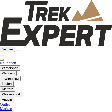
Suchen
Neuheiten
Wintersport
Wandern
Trailrunning
Laufen
Klettern
Wassersport
Angeln
Outlet
Marken