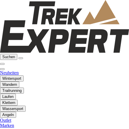
Suchen
Neuheiten
Wintersport
Wandern
Trailrunning
Laufen
Klettern
Wassersport
Angeln
Outlet
Marken