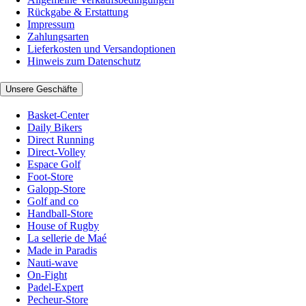
Rückgabe & Erstattung
Impressum
Zahlungsarten
Lieferkosten und Versandoptionen
Hinweis zum Datenschutz
Unsere Geschäfte
Basket-Center
Daily Bikers
Direct Running
Direct-Volley
Espace Golf
Foot-Store
Galopp-Store
Golf and co
Handball-Store
House of Rugby
La sellerie de Maé
Made in Paradis
Nauti-wave
On-Fight
Padel-Expert
Pecheur-Store