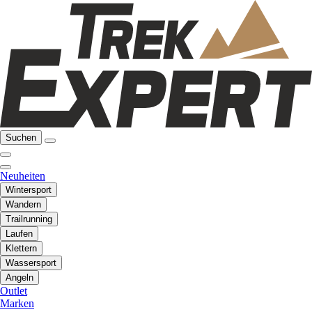
Suchen
Neuheiten
Wintersport
Wandern
Trailrunning
Laufen
Klettern
Wassersport
Angeln
Outlet
Marken