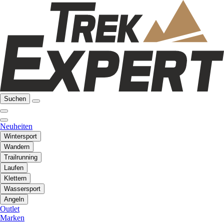
Suchen
Neuheiten
Wintersport
Wandern
Trailrunning
Laufen
Klettern
Wassersport
Angeln
Outlet
Marken