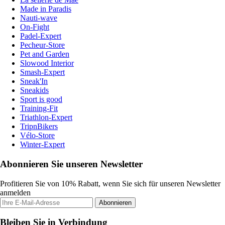
Made in Paradis
Nauti-wave
On-Fight
Padel-Expert
Pecheur-Store
Pet and Garden
Slowood Interior
Smash-Expert
Sneak'In
Sneakids
Sport is good
Training-Fit
Triathlon-Expert
TripnBikers
Vélo-Store
Winter-Expert
Abonnieren Sie unseren Newsletter
Profitieren Sie von 10% Rabatt, wenn Sie sich für unseren Newsletter
anmelden
Abonnieren
Bleiben Sie in Verbindung