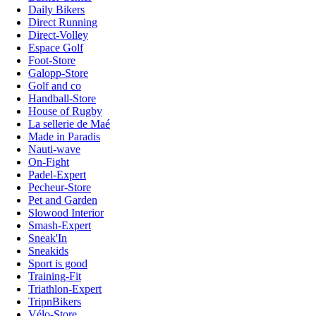
Daily Bikers
Direct Running
Direct-Volley
Espace Golf
Foot-Store
Galopp-Store
Golf and co
Handball-Store
House of Rugby
La sellerie de Maé
Made in Paradis
Nauti-wave
On-Fight
Padel-Expert
Pecheur-Store
Pet and Garden
Slowood Interior
Smash-Expert
Sneak'In
Sneakids
Sport is good
Training-Fit
Triathlon-Expert
TripnBikers
Vélo-Store