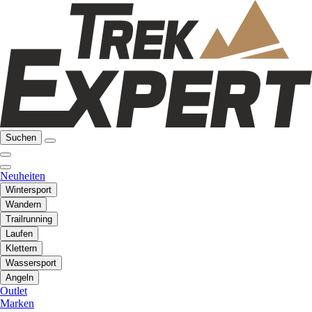
Suchen
Neuheiten
Wintersport
Wandern
Trailrunning
Laufen
Klettern
Wassersport
Angeln
Outlet
Marken