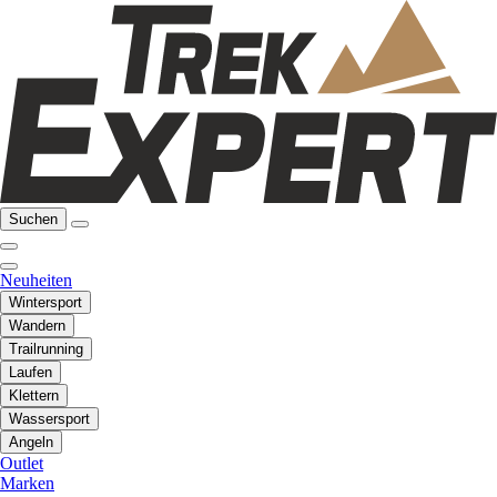
Suchen
Neuheiten
Wintersport
Wandern
Trailrunning
Laufen
Klettern
Wassersport
Angeln
Outlet
Marken