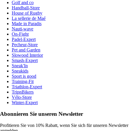
Golf and co
Handball-Store
House of Rugby
La sellerie de Maé
Made in Paradis
Nauti-wave
On-Fight
Padel-Expert
Pecheur-Store
Pet and Garden
Slowood Interior
Smash-Expert
Sneak'In
Sneakids
Sport is good
Training-Fit
Triathlon-Expert
TripnBikers
Vélo-Store
Winter-Expert
Abonnieren Sie unseren Newsletter
Profitieren Sie von 10% Rabatt, wenn Sie sich für unseren Newsletter
anmelden