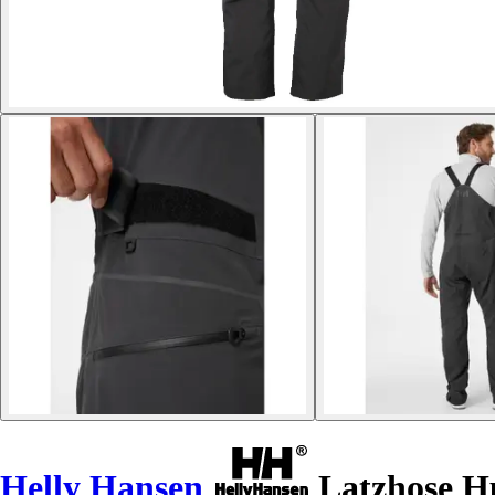
Helly Hansen
Latzhose Hp