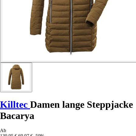
Killtec
Damen lange Steppjacke
Bacarya
Ab
139,95 €
69,97 €
-50%