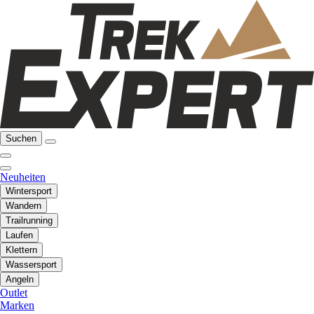
Suchen
Neuheiten
Wintersport
Wandern
Trailrunning
Laufen
Klettern
Wassersport
Angeln
Outlet
Marken