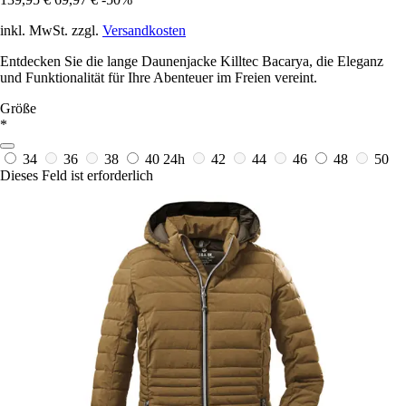
inkl. MwSt. zzgl.
Versandkosten
Entdecken Sie die lange Daunenjacke Killtec Bacarya, die Eleganz
und Funktionalität für Ihre Abenteuer im Freien vereint.
Größe
*
34
36
38
40
24h
42
44
46
48
50
Dieses Feld ist erforderlich