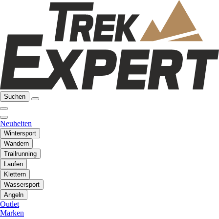
Suchen
Neuheiten
Wintersport
Wandern
Trailrunning
Laufen
Klettern
Wassersport
Angeln
Outlet
Marken