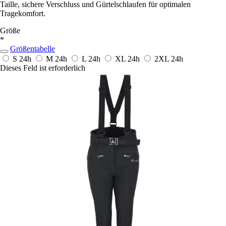
Taille, sichere Verschluss und Gürtelschlaufen für optimalen
Tragekomfort.
Größe
*
Größentabelle
S
24h
M
24h
L
24h
XL
24h
2XL
24h
Dieses Feld ist erforderlich