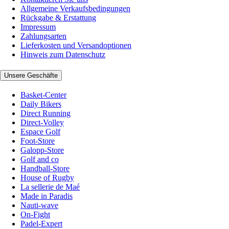
Allgemeine Verkaufsbedingungen
Rückgabe & Erstattung
Impressum
Zahlungsarten
Lieferkosten und Versandoptionen
Hinweis zum Datenschutz
Unsere Geschäfte
Basket-Center
Daily Bikers
Direct Running
Direct-Volley
Espace Golf
Foot-Store
Galopp-Store
Golf and co
Handball-Store
House of Rugby
La sellerie de Maé
Made in Paradis
Nauti-wave
On-Fight
Padel-Expert