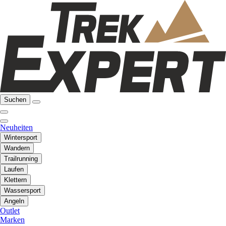
Suchen
Neuheiten
Wintersport
Wandern
Trailrunning
Laufen
Klettern
Wassersport
Angeln
Outlet
Marken