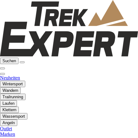
Suchen
Neuheiten
Wintersport
Wandern
Trailrunning
Laufen
Klettern
Wassersport
Angeln
Outlet
Marken