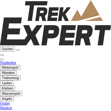
Suchen
Neuheiten
Wintersport
Wandern
Trailrunning
Laufen
Klettern
Wassersport
Angeln
Outlet
Marken