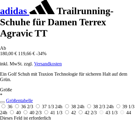
adidas
Trailrunning-
Schuhe für Damen Terrex
Agravic TT
Ab
180,00 €
119,66 €
-34%
inkl. MwSt. zzgl.
Versandkosten
Ein Golf Schuh mit Traxion Technologie für sicheren Halt auf dem
Grün.
Größe
*
Größentabelle
36
36 2/3
37 1/3
24h
38
24h
38 2/3
24h
39 1/3
24h
40
40 2/3
41 1/3
42
42 2/3
43 1/3
44
Dieses Feld ist erforderlich