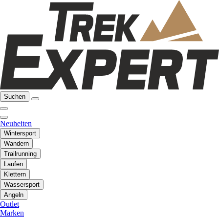
Suchen
Neuheiten
Wintersport
Wandern
Trailrunning
Laufen
Klettern
Wassersport
Angeln
Outlet
Marken