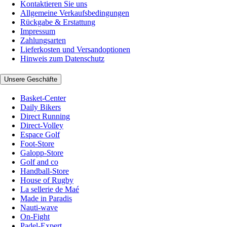
Kontaktieren Sie uns
Allgemeine Verkaufsbedingungen
Rückgabe & Erstattung
Impressum
Zahlungsarten
Lieferkosten und Versandoptionen
Hinweis zum Datenschutz
Unsere Geschäfte
Basket-Center
Daily Bikers
Direct Running
Direct-Volley
Espace Golf
Foot-Store
Galopp-Store
Golf and co
Handball-Store
House of Rugby
La sellerie de Maé
Made in Paradis
Nauti-wave
On-Fight
Padel-Expert