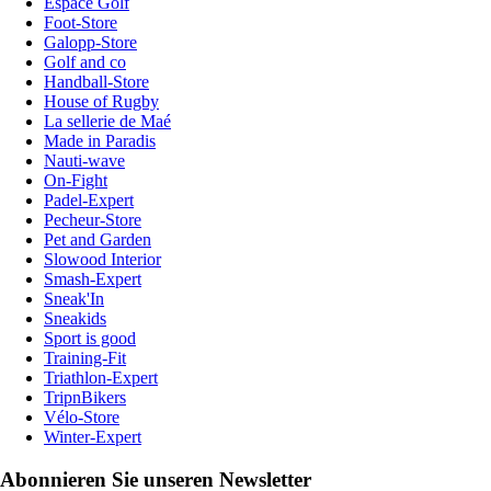
Espace Golf
Foot-Store
Galopp-Store
Golf and co
Handball-Store
House of Rugby
La sellerie de Maé
Made in Paradis
Nauti-wave
On-Fight
Padel-Expert
Pecheur-Store
Pet and Garden
Slowood Interior
Smash-Expert
Sneak'In
Sneakids
Sport is good
Training-Fit
Triathlon-Expert
TripnBikers
Vélo-Store
Winter-Expert
Abonnieren Sie unseren Newsletter