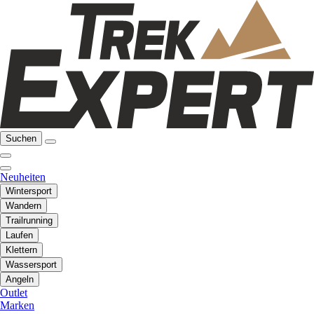
Suchen
Neuheiten
Wintersport
Wandern
Trailrunning
Laufen
Klettern
Wassersport
Angeln
Outlet
Marken