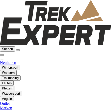
Suchen
Neuheiten
Wintersport
Wandern
Trailrunning
Laufen
Klettern
Wassersport
Angeln
Outlet
Marken