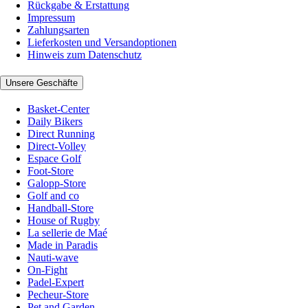
Rückgabe & Erstattung
Impressum
Zahlungsarten
Lieferkosten und Versandoptionen
Hinweis zum Datenschutz
Unsere Geschäfte
Basket-Center
Daily Bikers
Direct Running
Direct-Volley
Espace Golf
Foot-Store
Galopp-Store
Golf and co
Handball-Store
House of Rugby
La sellerie de Maé
Made in Paradis
Nauti-wave
On-Fight
Padel-Expert
Pecheur-Store
Pet and Garden