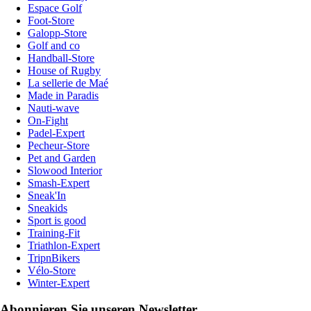
Espace Golf
Foot-Store
Galopp-Store
Golf and co
Handball-Store
House of Rugby
La sellerie de Maé
Made in Paradis
Nauti-wave
On-Fight
Padel-Expert
Pecheur-Store
Pet and Garden
Slowood Interior
Smash-Expert
Sneak'In
Sneakids
Sport is good
Training-Fit
Triathlon-Expert
TripnBikers
Vélo-Store
Winter-Expert
Abonnieren Sie unseren Newsletter