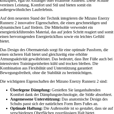
konzipiert, egal ob Anfänger oder erfahrene Athleten. Diese Schuhe
vereinen Leistung, Komfort und Stil und bieten somit ein
außergewöhnliches Lauferlebnis.
Auf dem neuesten Stand der Technik integrieren die Mizuno Enerzy
Runnerz 2 innovative Eigenschaften, die einen geschmeidigen und
dynamischen Lauf fördern. Die Mittelsohle verwendet ein
energierückführendes Material, das auf jeden Schritt reagiert und somit
einen hervorragenden Energierückfluss sowie ein leichtes Gefühl
bietet.
Das Design des Obermaterials sorgt für eine optimale Passform, die
einen sicheren Halt bietet und gleichzeitig eine erhöhte
Atmungsaktivität gewährleistet. Das bedeutet, dass Ihre Füße auch bei
intensivsten Trainingseinheiten kühl und trocken bleiben. Die
Kombination aus Flexibilität und Unterstützung garantiert
Bewegungsfreiheit, ohne die Stabilität zu beeinträchtigen.
Die wichtigsten Eigenschaften der Mizuno Enerzy Runnerz 2 sind:
Überlegene Dämpfung:
Genießen Sie langanhaltenden
Komfort dank der Dämpfungstechnologie, die Stöße absorbiert.
Angemessene Unterstützung:
Das anatomische Design des
Schuhs passt sich der natürlichen Form Ihres Fußes an.
Optimale Haftung:
Die Außensohle ist so gestaltet, dass sie auf
verschiedenen Oberflächen zuverlässigen Halt bietet.