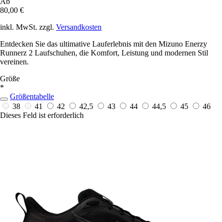
Ab
80,00 €
inkl. MwSt. zzgl.
Versandkosten
Entdecken Sie das ultimative Lauferlebnis mit den Mizuno Enerzy
Runnerz 2 Laufschuhen, die Komfort, Leistung und modernen Stil
vereinen.
Größe
*
Größentabelle
38
41
42
42,5
43
44
44,5
45
46
Dieses Feld ist erforderlich