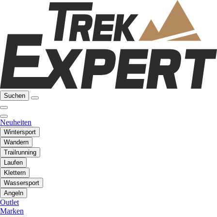
Suchen
Neuheiten
Wintersport
Wandern
Trailrunning
Laufen
Klettern
Wassersport
Angeln
Outlet
Marken