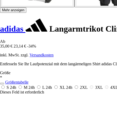
Mehr anzeigen
adidas
Langarmtrikot Cli
Ab
35,00 €
23,14 €
-34%
inkl. MwSt. zzgl.
Versandkosten
Entfesseln Sie Ihr Laufpotenzial mit dem langärmeligen Shirt adidas C
Größe
*
Größentabelle
S
24h
M
24h
L
24h
XL
24h
2XL
3XL
4X
Dieses Feld ist erforderlich