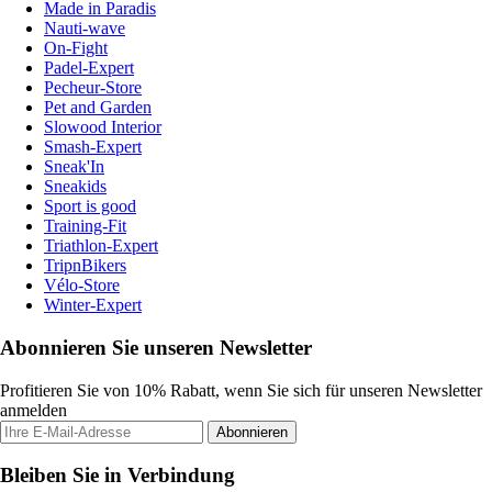
Made in Paradis
Nauti-wave
On-Fight
Padel-Expert
Pecheur-Store
Pet and Garden
Slowood Interior
Smash-Expert
Sneak'In
Sneakids
Sport is good
Training-Fit
Triathlon-Expert
TripnBikers
Vélo-Store
Winter-Expert
Abonnieren Sie unseren Newsletter
Profitieren Sie von 10% Rabatt, wenn Sie sich für unseren Newsletter
anmelden
Abonnieren
Bleiben Sie in Verbindung