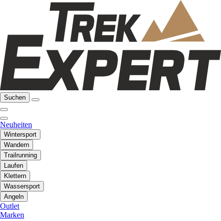
Suchen
Neuheiten
Wintersport
Wandern
Trailrunning
Laufen
Klettern
Wassersport
Angeln
Outlet
Marken