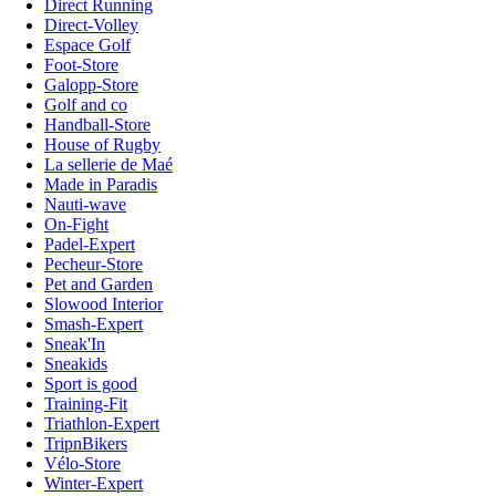
Direct Running
Direct-Volley
Espace Golf
Foot-Store
Galopp-Store
Golf and co
Handball-Store
House of Rugby
La sellerie de Maé
Made in Paradis
Nauti-wave
On-Fight
Padel-Expert
Pecheur-Store
Pet and Garden
Slowood Interior
Smash-Expert
Sneak'In
Sneakids
Sport is good
Training-Fit
Triathlon-Expert
TripnBikers
Vélo-Store
Winter-Expert