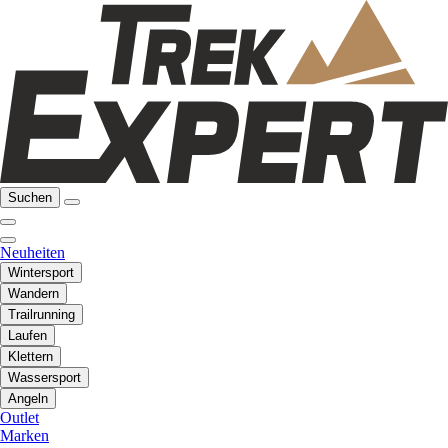
Suchen
Neuheiten
Wintersport
Wandern
Trailrunning
Laufen
Klettern
Wassersport
Angeln
Outlet
Marken