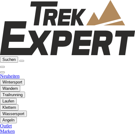
Suchen
Neuheiten
Wintersport
Wandern
Trailrunning
Laufen
Klettern
Wassersport
Angeln
Outlet
Marken