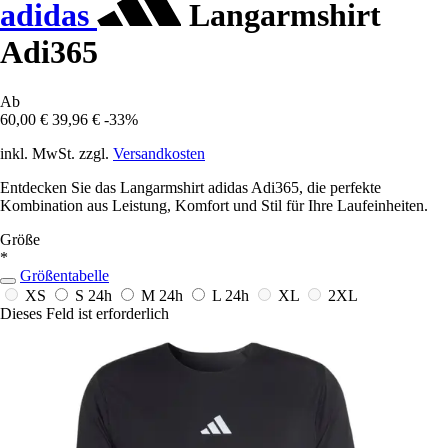
adidas
Langarmshirt
Adi365
Ab
60,00 €
39,96 €
-33%
inkl. MwSt. zzgl.
Versandkosten
Entdecken Sie das Langarmshirt adidas Adi365, die perfekte
Kombination aus Leistung, Komfort und Stil für Ihre Laufeinheiten.
Größe
*
Größentabelle
XS
S
24h
M
24h
L
24h
XL
2XL
Dieses Feld ist erforderlich