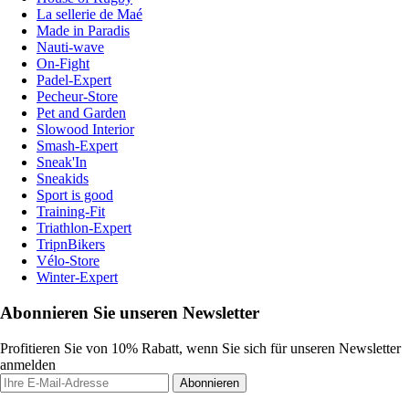
La sellerie de Maé
Made in Paradis
Nauti-wave
On-Fight
Padel-Expert
Pecheur-Store
Pet and Garden
Slowood Interior
Smash-Expert
Sneak'In
Sneakids
Sport is good
Training-Fit
Triathlon-Expert
TripnBikers
Vélo-Store
Winter-Expert
Abonnieren Sie unseren Newsletter
Profitieren Sie von 10% Rabatt, wenn Sie sich für unseren Newsletter
anmelden
Abonnieren