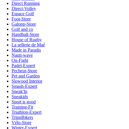
Direct Running
Direct-Volley
Espace Golf
Foot-Store
Galopp-Store
Golf and co
Handball-Store
House of Rugby
La sellerie de Maé
Made in Paradis
Nauti-wave
On-Fight
Padel-Expert
Pecheur-Store
Pet and Garden
Slowood Interior
Smash-Expert
Sneak'In
Sneakids
Sport is good
Training-Fit
Triathlon-Expert
TripnBikers
Vélo-Store
Winter-Expert