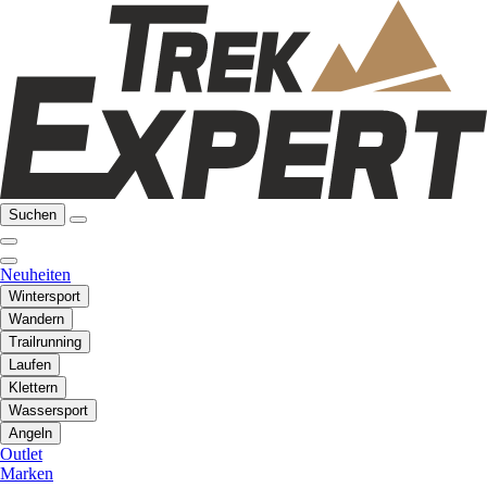
Suchen
Neuheiten
Wintersport
Wandern
Trailrunning
Laufen
Klettern
Wassersport
Angeln
Outlet
Marken