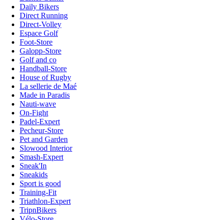
Daily Bikers
Direct Running
Direct-Volley
Espace Golf
Foot-Store
Galopp-Store
Golf and co
Handball-Store
House of Rugby
La sellerie de Maé
Made in Paradis
Nauti-wave
On-Fight
Padel-Expert
Pecheur-Store
Pet and Garden
Slowood Interior
Smash-Expert
Sneak'In
Sneakids
Sport is good
Training-Fit
Triathlon-Expert
TripnBikers
Vélo-Store