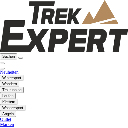
Suchen
Neuheiten
Wintersport
Wandern
Trailrunning
Laufen
Klettern
Wassersport
Angeln
Outlet
Marken