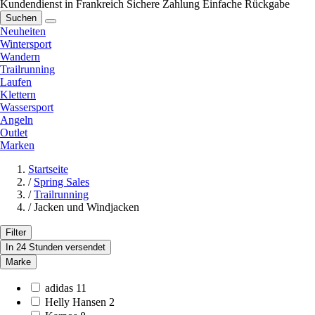
Kundendienst in Frankreich
Sichere Zahlung
Einfache Rückgabe
Suchen
Neuheiten
Wintersport
Wandern
Trailrunning
Laufen
Klettern
Wassersport
Angeln
Outlet
Marken
Startseite
/
Spring Sales
/
Trailrunning
/
Jacken und Windjacken
Filter
In 24 Stunden versendet
Marke
adidas
11
Helly Hansen
2