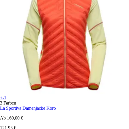
+-1
3 Farben
La Sportiva
Damenjacke Koro
Ab
160,00 €
121,93 €