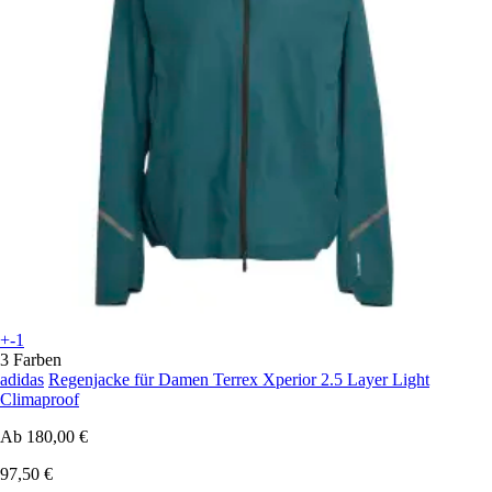
+-1
3 Farben
adidas
Regenjacke für Damen Terrex Xperior 2.5 Layer Light
Climaproof
Ab
180,00 €
97,50 €