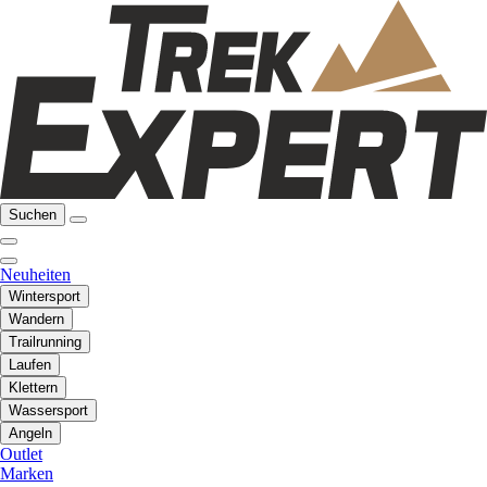
Suchen
Neuheiten
Wintersport
Wandern
Trailrunning
Laufen
Klettern
Wassersport
Angeln
Outlet
Marken