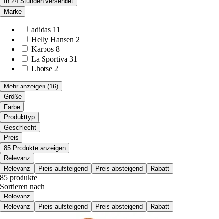
In 24 Stunden versendet
Marke
adidas
11
Helly Hansen
2
Karpos
8
La Sportiva
31
Lhotse
2
Mehr anzeigen
(16)
Größe
Farbe
Produkttyp
Geschlecht
Preis
85 Produkte anzeigen
Relevanz
Relevanz
Preis aufsteigend
Preis absteigend
Rabatt
85 produkte
Sortieren nach
Relevanz
Relevanz
Preis aufsteigend
Preis absteigend
Rabatt