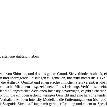
Bestellung gutgeschrieben
eihe von Shimano, und das aus gutem Grund. Sie verbindet Ästhetik, e
n und überragende Leistungen zu genießen, übertrifft nichts die TX-2.
ie Ästhetik, Qualität und einen erschwinglichen Preis vereint, ist die
ion macht. Mit einem ausgezeichneten Preis-Leistungs-Verhältnis, beei
r die Langstrecken-Versionen Intensity bevorzugen, es gibt sicherlich 
fil, die ein überraschend geringes Gewicht und eine hervorragende Ba
s Verhalten. Mit den Intensity-Modellen, die Entfernungen von über 20
 mit Seaguide Zirconia-Ringen mit geringer Reibung und einem maßgesc