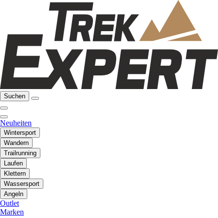
Suchen
Neuheiten
Wintersport
Wandern
Trailrunning
Laufen
Klettern
Wassersport
Angeln
Outlet
Marken