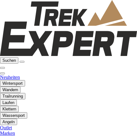
Suchen
Neuheiten
Wintersport
Wandern
Trailrunning
Laufen
Klettern
Wassersport
Angeln
Outlet
Marken