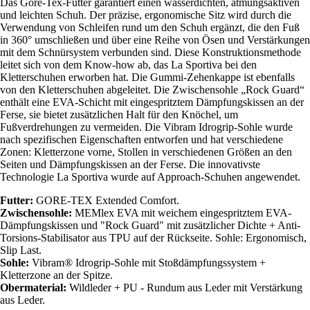
Das Gore-Tex-Futter garantiert einen wasserdichten, atmungsaktiven
und leichten Schuh. Der präzise, ergonomische Sitz wird durch die
Verwendung von Schleifen rund um den Schuh ergänzt, die den Fuß
in 360° umschließen und über eine Reihe von Ösen und Verstärkungen
mit dem Schnürsystem verbunden sind. Diese Konstruktionsmethode
leitet sich von dem Know-how ab, das La Sportiva bei den
Kletterschuhen erworben hat. Die Gummi-Zehenkappe ist ebenfalls
von den Kletterschuhen abgeleitet. Die Zwischensohle „Rock Guard“
enthält eine EVA-Schicht mit eingespritztem Dämpfungskissen an der
Ferse, sie bietet zusätzlichen Halt für den Knöchel, um
Fußverdrehungen zu vermeiden. Die Vibram Idrogrip-Sohle wurde
nach spezifischen Eigenschaften entworfen und hat verschiedene
Zonen: Kletterzone vorne, Stollen in verschiedenen Größen an den
Seiten und Dämpfungskissen an der Ferse. Die innovativste
Technologie La Sportiva wurde auf Approach-Schuhen angewendet.
Futter:
GORE-TEX Extended Comfort.
Zwischensohle:
MEMlex EVA mit weichem eingespritztem EVA-
Dämpfungskissen und "Rock Guard" mit zusätzlicher Dichte + Anti-
Torsions-Stabilisator aus TPU auf der Rückseite. Sohle: Ergonomisch,
Slip Last.
Sohle:
Vibram® Idrogrip-Sohle mit Stoßdämpfungssystem +
Kletterzone an der Spitze.
Obermaterial:
Wildleder + PU - Rundum aus Leder mit Verstärkung
aus Leder.