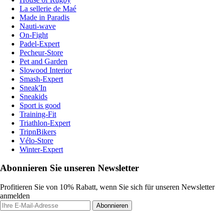
La sellerie de Maé
Made in Paradis
Nauti-wave
On-Fight
Padel-Expert
Pecheur-Store
Pet and Garden
Slowood Interior
Smash-Expert
Sneak'In
Sneakids
Sport is good
Training-Fit
Triathlon-Expert
TripnBikers
Vélo-Store
Winter-Expert
Abonnieren Sie unseren Newsletter
Profitieren Sie von 10% Rabatt, wenn Sie sich für unseren Newsletter
anmelden
Abonnieren