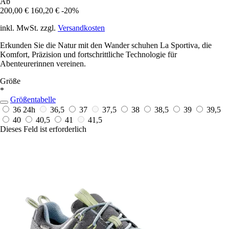
Ab
200,00 €
160,20 €
-20%
inkl. MwSt. zzgl.
Versandkosten
Erkunden Sie die Natur mit den Wander schuhen La Sportiva, die
Komfort, Präzision und fortschrittliche Technologie für
Abenteurerinnen vereinen.
Größe
*
Größentabelle
36
24h
36,5
37
37,5
38
38,5
39
39,5
40
40,5
41
41,5
Dieses Feld ist erforderlich