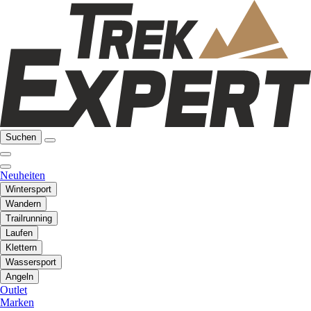
Suchen
Neuheiten
Wintersport
Wandern
Trailrunning
Laufen
Klettern
Wassersport
Angeln
Outlet
Marken