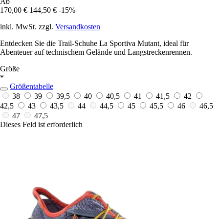
Ab
170,00 €
144,50 €
-15%
inkl. MwSt. zzgl.
Versandkosten
Entdecken Sie die Trail-Schuhe La Sportiva Mutant, ideal für
Abenteuer auf technischem Gelände und Langstreckenrennen.
Größe
*
Größentabelle
38
39
39,5
40
40,5
41
41,5
42
42,5
43
43,5
44
44,5
45
45,5
46
46,5
47
47,5
Dieses Feld ist erforderlich