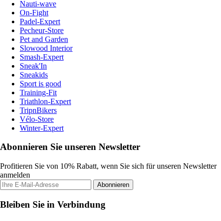
Nauti-wave
On-Fight
Padel-Expert
Pecheur-Store
Pet and Garden
Slowood Interior
Smash-Expert
Sneak'In
Sneakids
Sport is good
Training-Fit
Triathlon-Expert
TripnBikers
Vélo-Store
Winter-Expert
Abonnieren Sie unseren Newsletter
Profitieren Sie von 10% Rabatt, wenn Sie sich für unseren Newsletter
anmelden
Abonnieren
Bleiben Sie in Verbindung