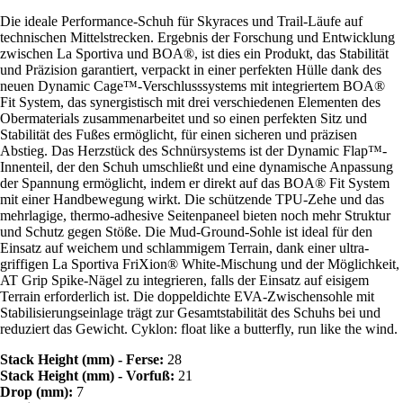
Die ideale Performance-Schuh für Skyraces und Trail-Läufe auf
technischen Mittelstrecken. Ergebnis der Forschung und Entwicklung
zwischen La Sportiva und BOA®, ist dies ein Produkt, das Stabilität
und Präzision garantiert, verpackt in einer perfekten Hülle dank des
neuen Dynamic Cage™-Verschlusssystems mit integriertem BOA®
Fit System, das synergistisch mit drei verschiedenen Elementen des
Obermaterials zusammenarbeitet und so einen perfekten Sitz und
Stabilität des Fußes ermöglicht, für einen sicheren und präzisen
Abstieg. Das Herzstück des Schnürsystems ist der Dynamic Flap™-
Innenteil, der den Schuh umschließt und eine dynamische Anpassung
der Spannung ermöglicht, indem er direkt auf das BOA® Fit System
mit einer Handbewegung wirkt. Die schützende TPU-Zehe und das
mehrlagige, thermo-adhesive Seitenpaneel bieten noch mehr Struktur
und Schutz gegen Stöße. Die Mud-Ground-Sohle ist ideal für den
Einsatz auf weichem und schlammigem Terrain, dank einer ultra-
griffigen La Sportiva FriXion® White-Mischung und der Möglichkeit,
AT Grip Spike-Nägel zu integrieren, falls der Einsatz auf eisigem
Terrain erforderlich ist. Die doppeldichte EVA-Zwischensohle mit
Stabilisierungseinlage trägt zur Gesamtstabilität des Schuhs bei und
reduziert das Gewicht. Cyklon: float like a butterfly, run like the wind.
Stack Height (mm) - Ferse:
28
Stack Height (mm) - Vorfuß:
21
Drop (mm):
7