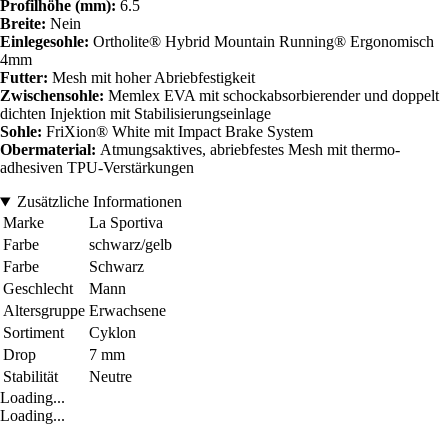
Profilhöhe (mm):
6.5
Breite:
Nein
Einlegesohle:
Ortholite® Hybrid Mountain Running® Ergonomisch
4mm
Futter:
Mesh mit hoher Abriebfestigkeit
Zwischensohle:
Memlex EVA mit schockabsorbierender und doppelt
dichten Injektion mit Stabilisierungseinlage
Sohle:
FriXion® White mit Impact Brake System
Obermaterial:
Atmungsaktives, abriebfestes Mesh mit thermo-
adhesiven TPU-Verstärkungen
Zusätzliche Informationen
Marke
La Sportiva
Farbe
schwarz/gelb
Farbe
Schwarz
Geschlecht
Mann
Altersgruppe
Erwachsene
Sortiment
Cyklon
Drop
7 mm
Stabilität
Neutre
Loading...
Loading...