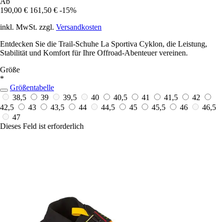
Ab
190,00 €
161,50 €
-15%
inkl. MwSt. zzgl.
Versandkosten
Entdecken Sie die Trail-Schuhe La Sportiva Cyklon, die Leistung,
Stabilität und Komfort für Ihre Offroad-Abenteuer vereinen.
Größe
*
Größentabelle
38,5
39
39,5
40
40,5
41
41,5
42
42,5
43
43,5
44
44,5
45
45,5
46
46,5
47
Dieses Feld ist erforderlich