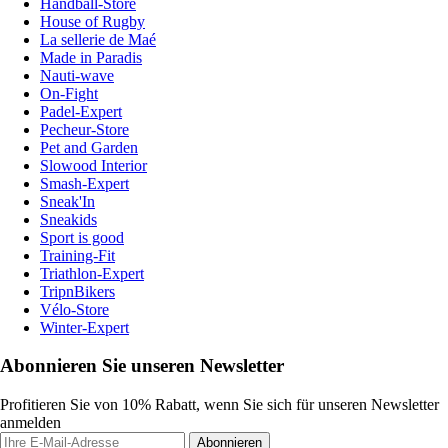
Handball-Store
House of Rugby
La sellerie de Maé
Made in Paradis
Nauti-wave
On-Fight
Padel-Expert
Pecheur-Store
Pet and Garden
Slowood Interior
Smash-Expert
Sneak'In
Sneakids
Sport is good
Training-Fit
Triathlon-Expert
TripnBikers
Vélo-Store
Winter-Expert
Abonnieren Sie unseren Newsletter
Profitieren Sie von 10% Rabatt, wenn Sie sich für unseren Newsletter
anmelden
Abonnieren