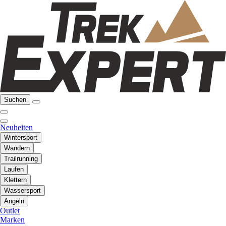
Suchen
Neuheiten
Wintersport
Wandern
Trailrunning
Laufen
Klettern
Wassersport
Angeln
Outlet
Marken