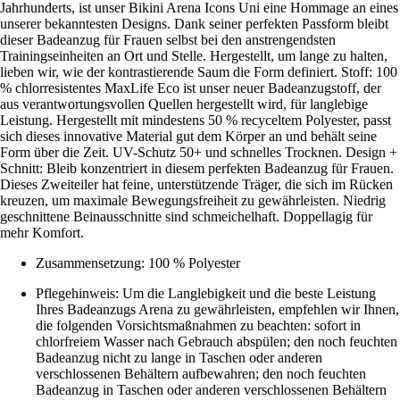
Jahrhunderts, ist unser Bikini Arena Icons Uni eine Hommage an eines
unserer bekanntesten Designs. Dank seiner perfekten Passform bleibt
dieser Badeanzug für Frauen selbst bei den anstrengendsten
Trainingseinheiten an Ort und Stelle. Hergestellt, um lange zu halten,
lieben wir, wie der kontrastierende Saum die Form definiert. Stoff: 100
% chlorresistentes MaxLife Eco ist unser neuer Badeanzugstoff, der
aus verantwortungsvollen Quellen hergestellt wird, für langlebige
Leistung. Hergestellt mit mindestens 50 % recyceltem Polyester, passt
sich dieses innovative Material gut dem Körper an und behält seine
Form über die Zeit. UV-Schutz 50+ und schnelles Trocknen. Design +
Schnitt: Bleib konzentriert in diesem perfekten Badeanzug für Frauen.
Dieses Zweiteiler hat feine, unterstützende Träger, die sich im Rücken
kreuzen, um maximale Bewegungsfreiheit zu gewährleisten. Niedrig
geschnittene Beinausschnitte sind schmeichelhaft. Doppellagig für
mehr Komfort.
Zusammensetzung: 100 % Polyester
Pflegehinweis: Um die Langlebigkeit und die beste Leistung
Ihres Badeanzugs Arena zu gewährleisten, empfehlen wir Ihnen,
die folgenden Vorsichtsmaßnahmen zu beachten: sofort in
chlorfreiem Wasser nach Gebrauch abspülen; den noch feuchten
Badeanzug nicht zu lange in Taschen oder anderen
verschlossenen Behältern aufbewahren; den noch feuchten
Badeanzug in Taschen oder anderen verschlossenen Behältern