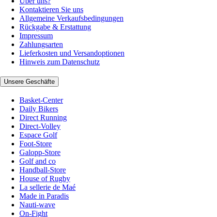
Über uns?
Kontaktieren Sie uns
Allgemeine Verkaufsbedingungen
Rückgabe & Erstattung
Impressum
Zahlungsarten
Lieferkosten und Versandoptionen
Hinweis zum Datenschutz
Unsere Geschäfte
Basket-Center
Daily Bikers
Direct Running
Direct-Volley
Espace Golf
Foot-Store
Galopp-Store
Golf and co
Handball-Store
House of Rugby
La sellerie de Maé
Made in Paradis
Nauti-wave
On-Fight