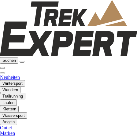
Suchen
Neuheiten
Wintersport
Wandern
Trailrunning
Laufen
Klettern
Wassersport
Angeln
Outlet
Marken