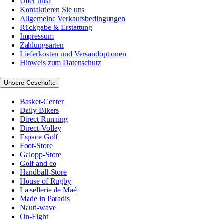
Über uns?
Kontaktieren Sie uns
Allgemeine Verkaufsbedingungen
Rückgabe & Erstattung
Impressum
Zahlungsarten
Lieferkosten und Versandoptionen
Hinweis zum Datenschutz
Unsere Geschäfte
Basket-Center
Daily Bikers
Direct Running
Direct-Volley
Espace Golf
Foot-Store
Galopp-Store
Golf and co
Handball-Store
House of Rugby
La sellerie de Maé
Made in Paradis
Nauti-wave
On-Fight