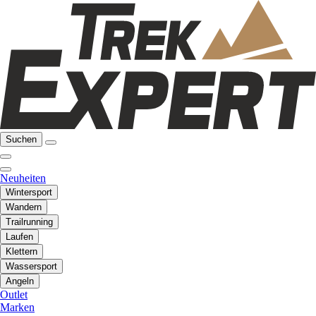
Suchen
Neuheiten
Wintersport
Wandern
Trailrunning
Laufen
Klettern
Wassersport
Angeln
Outlet
Marken