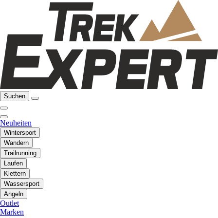
Suchen
Neuheiten
Wintersport
Wandern
Trailrunning
Laufen
Klettern
Wassersport
Angeln
Outlet
Marken