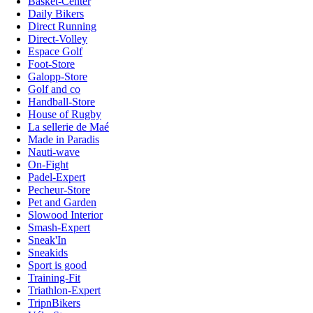
Basket-Center
Daily Bikers
Direct Running
Direct-Volley
Espace Golf
Foot-Store
Galopp-Store
Golf and co
Handball-Store
House of Rugby
La sellerie de Maé
Made in Paradis
Nauti-wave
On-Fight
Padel-Expert
Pecheur-Store
Pet and Garden
Slowood Interior
Smash-Expert
Sneak'In
Sneakids
Sport is good
Training-Fit
Triathlon-Expert
TripnBikers