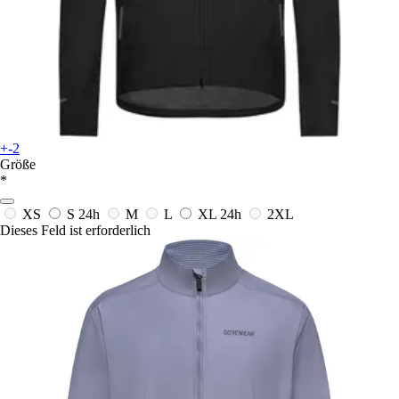
+-2
Größe
*
XS
S
24h
M
L
XL
24h
2XL
Dieses Feld ist erforderlich