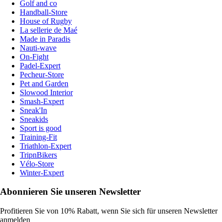
Golf and co
Handball-Store
House of Rugby
La sellerie de Maé
Made in Paradis
Nauti-wave
On-Fight
Padel-Expert
Pecheur-Store
Pet and Garden
Slowood Interior
Smash-Expert
Sneak'In
Sneakids
Sport is good
Training-Fit
Triathlon-Expert
TripnBikers
Vélo-Store
Winter-Expert
Abonnieren Sie unseren Newsletter
Profitieren Sie von 10% Rabatt, wenn Sie sich für unseren Newsletter
anmelden