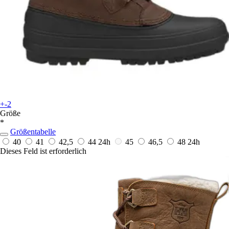
+-2
Größe
*
Größentabelle
40
41
42,5
44
24h
45
46,5
48
24h
Dieses Feld ist erforderlich