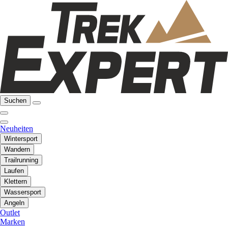
Suchen
Neuheiten
Wintersport
Wandern
Trailrunning
Laufen
Klettern
Wassersport
Angeln
Outlet
Marken