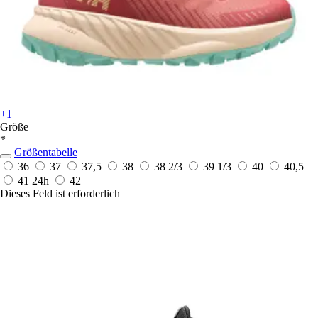
+1
Größe
*
Größentabelle
36
37
37,5
38
38 2/3
39 1/3
40
40,5
41
24h
42
Dieses Feld ist erforderlich