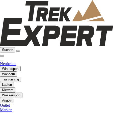
Suchen
Neuheiten
Wintersport
Wandern
Trailrunning
Laufen
Klettern
Wassersport
Angeln
Outlet
Marken