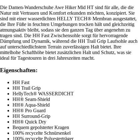
Die Damen-Wanderschuhe Awe Hiker Mid HT sind für alle, die die
Natur mit Vertrauen und Komfort erkunden möchten, konzipiert. Sie
sind mit einer wasserdichten HELLY TECH® Membran ausgestattet,
die Ihre Füße in feuchten Umgebungen trocken hält und gleichzeitig
atmungsaktiv bleibt, sodass sie den ganzen Tag über angenehm zu
tragen sind. Die HH Fast Zwischensohle sorgt für hervorragende
Dämpfung und Dynamik, während die HH Trail Grip Laufsohle auch
auf unterschiedlichstem Terrain zuverlässigen Halt bietet. Ihre
mittelhohe Schafthöhe bietet zusätzlichen Halt und Schutz, was sie
ideal für Tagestouren in drei Jahreszeiten macht.
Eigenschaften:
HH Fast
HH Trail Grip
HellyTech® WASSERDICHT
HH® Seam-Shield
HH® Aqua-Shield
HH® Pro Guard
HH Surround-Grip
HH® Quick Dry
Bequem gepolsterter Kragen
100% recycelte Schnürsenkel
100% recycelte Polyesterträger