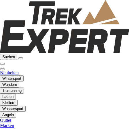
Suchen
Neuheiten
Wintersport
Wandern
Trailrunning
Laufen
Klettern
Wassersport
Angeln
Outlet
Marken