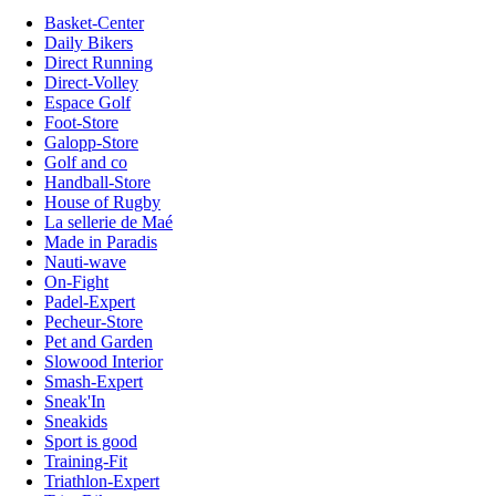
Basket-Center
Daily Bikers
Direct Running
Direct-Volley
Espace Golf
Foot-Store
Galopp-Store
Golf and co
Handball-Store
House of Rugby
La sellerie de Maé
Made in Paradis
Nauti-wave
On-Fight
Padel-Expert
Pecheur-Store
Pet and Garden
Slowood Interior
Smash-Expert
Sneak'In
Sneakids
Sport is good
Training-Fit
Triathlon-Expert