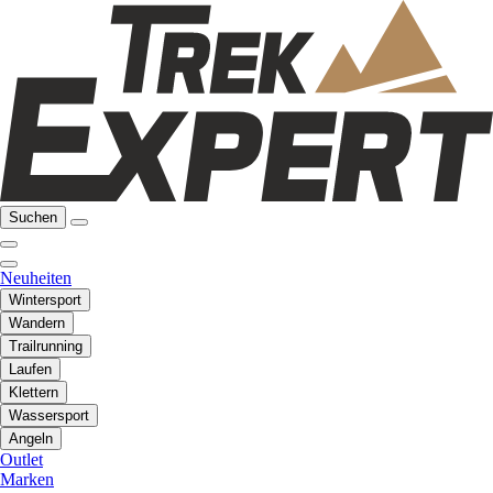
Suchen
Neuheiten
Wintersport
Wandern
Trailrunning
Laufen
Klettern
Wassersport
Angeln
Outlet
Marken