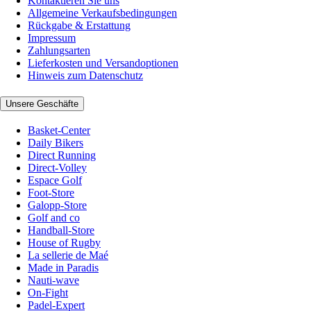
Kontaktieren Sie uns
Allgemeine Verkaufsbedingungen
Rückgabe & Erstattung
Impressum
Zahlungsarten
Lieferkosten und Versandoptionen
Hinweis zum Datenschutz
Unsere Geschäfte
Basket-Center
Daily Bikers
Direct Running
Direct-Volley
Espace Golf
Foot-Store
Galopp-Store
Golf and co
Handball-Store
House of Rugby
La sellerie de Maé
Made in Paradis
Nauti-wave
On-Fight
Padel-Expert