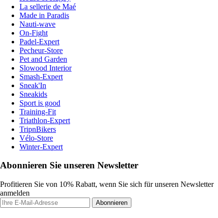
La sellerie de Maé
Made in Paradis
Nauti-wave
On-Fight
Padel-Expert
Pecheur-Store
Pet and Garden
Slowood Interior
Smash-Expert
Sneak'In
Sneakids
Sport is good
Training-Fit
Triathlon-Expert
TripnBikers
Vélo-Store
Winter-Expert
Abonnieren Sie unseren Newsletter
Profitieren Sie von 10% Rabatt, wenn Sie sich für unseren Newsletter
anmelden
Abonnieren