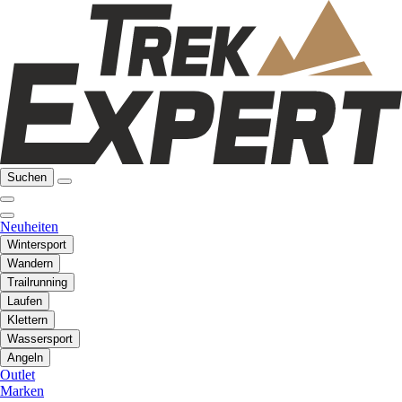
Suchen
Neuheiten
Wintersport
Wandern
Trailrunning
Laufen
Klettern
Wassersport
Angeln
Outlet
Marken