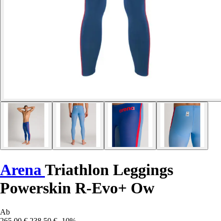
Arena
Triathlon Leggings
Powerskin R-Evo+ Ow
Ab
265,00 €
238,50 €
-10%