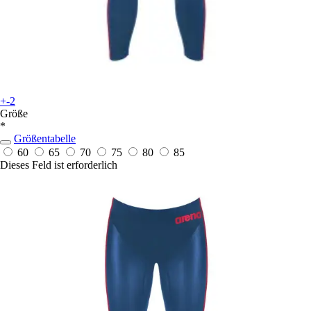
+-2
Größe
*
Größentabelle
60
65
70
75
80
85
Dieses Feld ist erforderlich