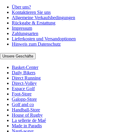
Über uns?
Kontaktieren Sie uns
Allgemeine Verkaufsbedingungen
Rückgabe & Erstattung
Impressum
Zahlungsarten
Lieferkosten und Versandoptionen
Hinweis zum Datenschutz
Unsere Geschäfte
Basket-Center
Daily Bikers
Direct Running
Direct-Volley
Espace Golf
Foot-Store
Galopp-Store
Golf and co
Handball-Store
House of Rugby
La sellerie de Maé
Made in Paradis
Nauti-wave