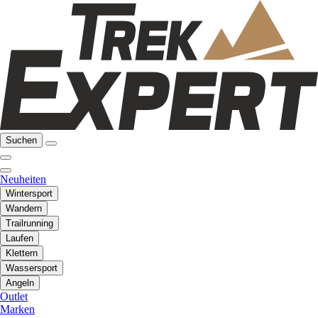
Suchen
Neuheiten
Wintersport
Wandern
Trailrunning
Laufen
Klettern
Wassersport
Angeln
Outlet
Marken