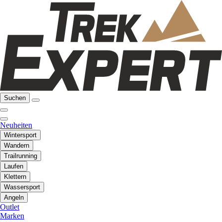
Suchen
Neuheiten
Wintersport
Wandern
Trailrunning
Laufen
Klettern
Wassersport
Angeln
Outlet
Marken