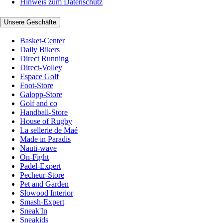
Hinweis zum Datenschutz
Unsere Geschäfte
Basket-Center
Daily Bikers
Direct Running
Direct-Volley
Espace Golf
Foot-Store
Galopp-Store
Golf and co
Handball-Store
House of Rugby
La sellerie de Maé
Made in Paradis
Nauti-wave
On-Fight
Padel-Expert
Pecheur-Store
Pet and Garden
Slowood Interior
Smash-Expert
Sneak'In
Sneakids