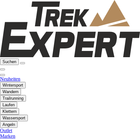
Suchen
Neuheiten
Wintersport
Wandern
Trailrunning
Laufen
Klettern
Wassersport
Angeln
Outlet
Marken