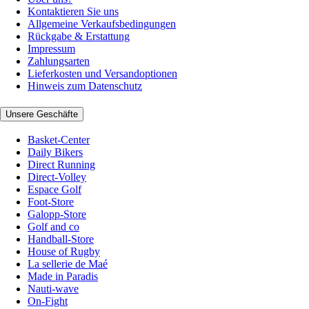
Kontaktieren Sie uns
Allgemeine Verkaufsbedingungen
Rückgabe & Erstattung
Impressum
Zahlungsarten
Lieferkosten und Versandoptionen
Hinweis zum Datenschutz
Unsere Geschäfte
Basket-Center
Daily Bikers
Direct Running
Direct-Volley
Espace Golf
Foot-Store
Galopp-Store
Golf and co
Handball-Store
House of Rugby
La sellerie de Maé
Made in Paradis
Nauti-wave
On-Fight