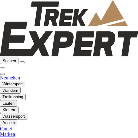
Suchen
Neuheiten
Wintersport
Wandern
Trailrunning
Laufen
Klettern
Wassersport
Angeln
Outlet
Marken