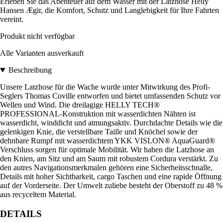
Erleben Sie das Abenteuer auf dem Wasser mit der Latzhose Helly
Hansen Ægir, die Komfort, Schutz und Langlebigkeit für Ihre Fahrten
vereint.
Produkt nicht verfügbar
Alle Varianten ausverkauft
Beschreibung
Unsere Latzhose für die Wache wurde unter Mitwirkung des Profi-
Seglers Thomas Coville entworfen und bietet umfassenden Schutz vor
Wellen und Wind. Die dreilagige HELLY TECH®
PROFESSIONAL-Konstruktion mit wasserdichten Nähten ist
wasserdicht, winddicht und atmungsaktiv. Durchdachte Details wie die
gelenkigen Knie, die verstellbare Taille und Knöchel sowie der
dehnbare Rumpf mit wasserdichtem YKK VISLON® AquaGuard®
Verschluss sorgen für optimale Mobilität. Wir haben die Latzhose an
den Knien, am Sitz und am Saum mit robustem Cordura verstärkt. Zu
den autres Navigationsmerkmalen gehören eine Sicherheitsschnalle,
Details mit hoher Sichtbarkeit, cargo Taschen und eine rapide Öffnung
auf der Vorderseite. Der Umwelt zuliebe besteht der Oberstoff zu 48 %
aus recyceltem Material.
DETAILS