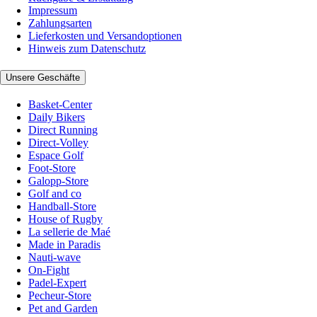
Impressum
Zahlungsarten
Lieferkosten und Versandoptionen
Hinweis zum Datenschutz
Unsere Geschäfte
Basket-Center
Daily Bikers
Direct Running
Direct-Volley
Espace Golf
Foot-Store
Galopp-Store
Golf and co
Handball-Store
House of Rugby
La sellerie de Maé
Made in Paradis
Nauti-wave
On-Fight
Padel-Expert
Pecheur-Store
Pet and Garden