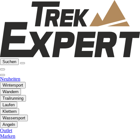
Suchen
Neuheiten
Wintersport
Wandern
Trailrunning
Laufen
Klettern
Wassersport
Angeln
Outlet
Marken