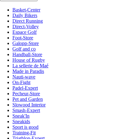
Basket-Center
Daily Bikers
Direct Running
Direct-Volley
Espace Golf
Foot-Store
Galopp-Store
Golf and co
Handball-Store
House of Rugby
La sellerie de Maé
Made in Paradis
Nauti-wave
On-Fight
Padel-Expert
Pecheur-Store
Pet and Garden
Slowood Interior
Smash-Expert
Sneak'In
Sneakids
Sport is good
Training-Fit
Triathlon-Expert