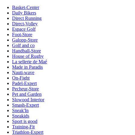
Basket-Center
Daily Bikers
Direct Running
Direct-Volley
Espace Golf
Foot-Store
Galopp-Store
Golf and co
Handball-Store
House of Rugby
La sellerie de Maé
Made in Paradis
Nauti-wave
On-Fight
Padel-Expert
Pecheur-Store
Pet and Garden
Slowood Interior
Smash-Expert
Sneak'In
Sneakids
Sport is good
Training-Fit
Triathlon-Expert