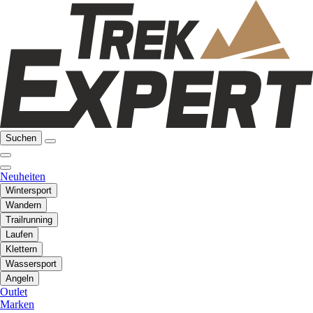
Suchen
Neuheiten
Wintersport
Wandern
Trailrunning
Laufen
Klettern
Wassersport
Angeln
Outlet
Marken