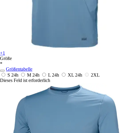
+1
Größe
*
Größentabelle
S
24h
M
24h
L
24h
XL
24h
2XL
Dieses Feld ist erforderlich