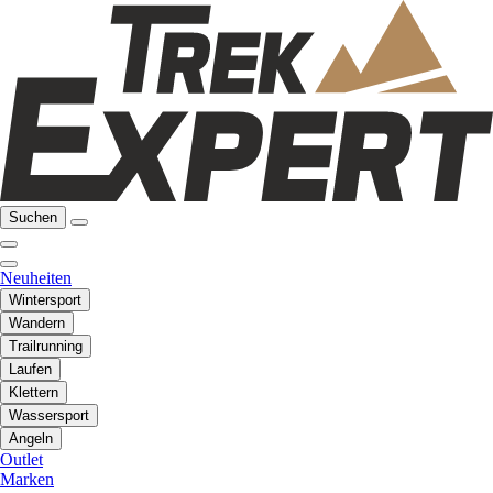
Suchen
Neuheiten
Wintersport
Wandern
Trailrunning
Laufen
Klettern
Wassersport
Angeln
Outlet
Marken