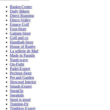
Basket-Center
Daily Bikers
Direct Running
Direct-Volley
Espace Golf
Foot-Store
Galopp-Store
Golf and co
Handball-Store
House of Rugby
La sellerie de Maé
Made in Paradis
Nauti-wave
On-Fight
Padel-Expert
Pecheur-Store
Pet and Garden
Slowood Interior
Smash-Expert
Sneak'In
Sneakids
Sport is good
Training-Fit
Triathlon-Expert