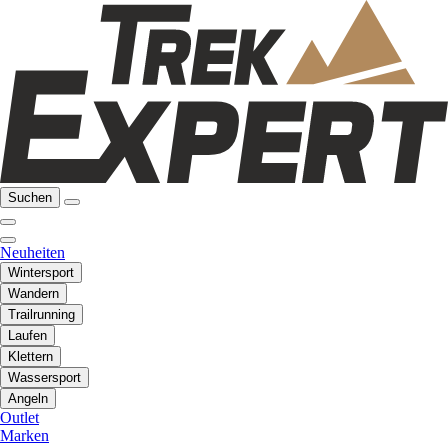
Suchen
Neuheiten
Wintersport
Wandern
Trailrunning
Laufen
Klettern
Wassersport
Angeln
Outlet
Marken