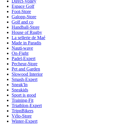
Direct-Volley
Espace Golf
Foot-Store
Galopp-Store
Golf and co
Handball-Store
House of Rugby
La sellerie de Maé
Made in Paradis
Nauti-wave
On-Fight
Padel-Expert
Pecheur-Store
Pet and Garden
Slowood Interior
Smash-Expert
Sneak'In
Sneakids
Sport is good
Training-Fit
Triathlon-Expert
TripnBikers
Vélo-Store
Winter-Expert