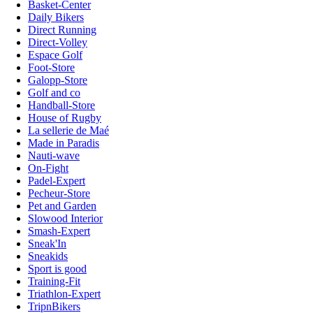
Basket-Center
Daily Bikers
Direct Running
Direct-Volley
Espace Golf
Foot-Store
Galopp-Store
Golf and co
Handball-Store
House of Rugby
La sellerie de Maé
Made in Paradis
Nauti-wave
On-Fight
Padel-Expert
Pecheur-Store
Pet and Garden
Slowood Interior
Smash-Expert
Sneak'In
Sneakids
Sport is good
Training-Fit
Triathlon-Expert
TripnBikers