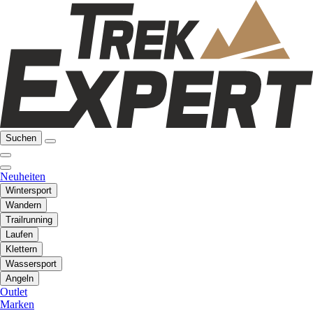
Suchen
Neuheiten
Wintersport
Wandern
Trailrunning
Laufen
Klettern
Wassersport
Angeln
Outlet
Marken