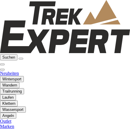
Suchen
Neuheiten
Wintersport
Wandern
Trailrunning
Laufen
Klettern
Wassersport
Angeln
Outlet
Marken