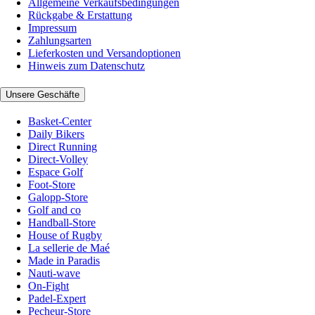
Allgemeine Verkaufsbedingungen
Rückgabe & Erstattung
Impressum
Zahlungsarten
Lieferkosten und Versandoptionen
Hinweis zum Datenschutz
Unsere Geschäfte
Basket-Center
Daily Bikers
Direct Running
Direct-Volley
Espace Golf
Foot-Store
Galopp-Store
Golf and co
Handball-Store
House of Rugby
La sellerie de Maé
Made in Paradis
Nauti-wave
On-Fight
Padel-Expert
Pecheur-Store